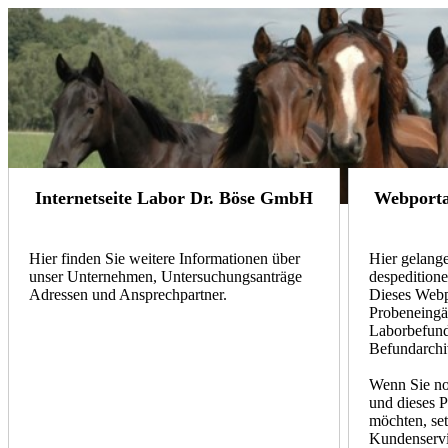
Internetseite Labor Dr. Böse GmbH
Webportal
Hier finden Sie weitere Informationen über
Hier gelang
unser Unternehmen, Untersuchungsanträge
de­spe­dition
Adressen und Ansprechpartner.
Dieses Webpo
Probeneingä
Laborbefund
Befundarchi
Wenn Sie noc
und dieses Po
möchten, setz
Kundenservi